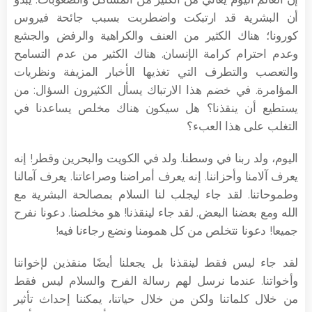
أن البشرية قد ارتبكت واضطربت بسبب جائحة فيروس
كورونا؛ هناك الكثير من العنف والكراهية والرفض والجشع
وعدم احترام كرامة الإنسان. هناك الكثير من عدم التسامح
والتعصب والتطرف التي تغذيها الأخبار المزيفة ونظريات
المؤامرة. في خضم هذا الارتباك يسأل الكثيرون السؤال: من
يستطيع أن ينقذنا؟ هل سيكون هناك مخلص يساعدنا في
التغلب على هذا العبء؟
اليوم، ولد ربنا في وسطنا. ولد في الكويت والبحرين وقطر! إنه
يعرف آلامنا وأحزاننا. إنه يعرف أمراضنا وصراعاتنا. يعرف آمالنا
وطموحاتنا. لقد جاء ليجلب لنا السلام بمصالحة البشرية مع
الله ومع بعضنا البعض. لقد جاء لينقذنا! هو مخلصنا. دعونا نفرح
جميعا! دعونا نتخلص من كل همومنا ونضع رجاءنا فيه!
لقد جاء ليس فقط لينقذنا بل يجعلنا أيضًا منقذين لإخواننا
وأخواتنا. عندما نرسل لهم رسالة الفرح والسلام ليس فقط
من خلال كلماتنا ولكن من خلال حياتنا، يمكننا إحداث تأثير