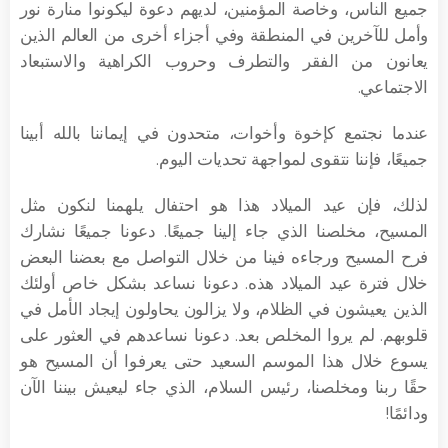
جميع الناس، وخاصة المؤمنين، لديهم دعوة ليكونوا منارة نور
وأمل للآخرين في المنطقة وفي أجزاء أخرى من العالم الذين
يعانون من الفقر والتطرف وحروب الكراهية والاستبعاد
الاجتماعي.
عندما نجتمع كإخوة وأخوات، متحدون في إيماننا بالله أبينا
جميعًا، فإننا نتقوى لمواجهة تحديات اليوم.
لذلك، فإن عيد الميلاد هذا هو احتفال يلهمنا لنكون مثل
المسيح، مخلصنا الذي جاء إلينا جميعًا. دعونا جميعًا نشارك
فرح المسيح ورجاءه فينا من خلال التواصل مع بعضنا البعض
خلال فترة عيد الميلاد هذه. دعونا نساعد بشكل خاص أولئك
الذين يعيشون في الظلام، ولا يزالون يحاولون إيجاد الأمل في
قلوبهم. لم يروا المخلص بعد. دعونا نساعدهم في العثور على
يسوع خلال هذا الموسم السعيد حتى يعرفوا أن المسيح هو
حقًا ربنا ومخلصنا، رئيس السلام، الذي جاء ليعيش بيننا الآن
ودائمًا!