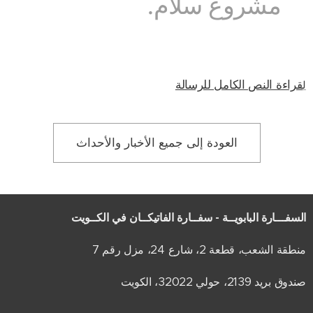
مشروع سلام.
قراءة النص الكامل للرسالة
ل
العودة إلى جميع الأخبار والأحداث
السفـــارة البابويــة - سفــارة الفاتيكــان في الكــويت
منطقة الشعب، قطعة 2، شارع 24، مزل رقم 7
صندوق بريد 2139، حولي 32022، الكويت