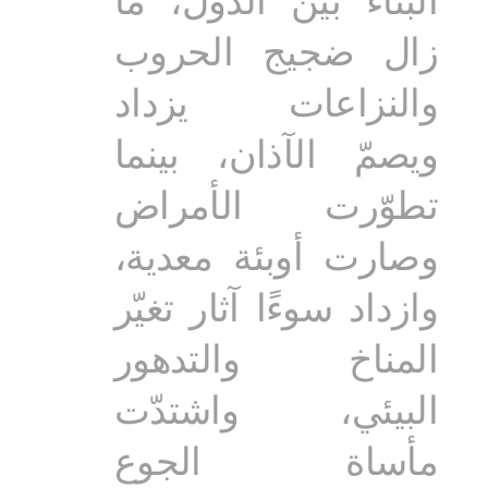
زال ضجيج الحروب
والنزاعات يزداد
ويصمّ الآذان، بينما
تطوّرت الأمراض
وصارت أوبئة معدية،
وازداد سوءًا آثار تغيّر
المناخ والتدهور
البيئي، واشتدّت
مأساة الجوع