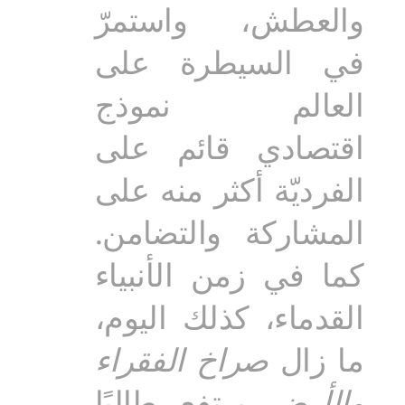
والعطش، واستمرّ
في السيطرة على
العالم نموذج
اقتصادي قائم على
الفرديّة أكثر منه على
المشاركة والتضامن.
كما في زمن الأنبياء
القدماء، كذلك اليوم،
ما زال
صراخ الفقراء
والأرض
يرتفع طالبًا